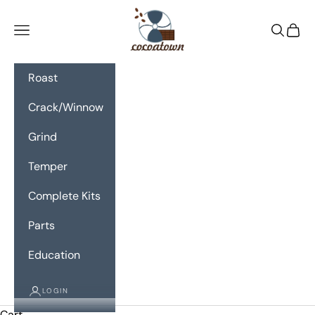
Skip to content
CocoaTown
Navigation menu
Search
Cart
Roast
Crack/Winnow
Grind
Temper
Complete Kits
Parts
Education
LOGIN
Cart