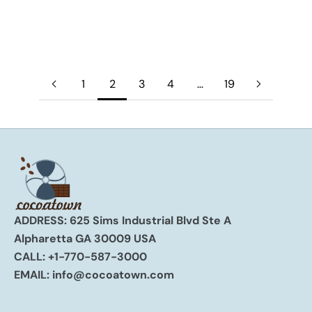
potential as food, medicine, and...
Read more
1
2
3
4
…
19
ADDRESS: 625 Sims Industrial Blvd Ste A
Alpharetta GA 30009 USA
CALL:
+1-770-587-3000
EMAIL:
info@cocoatown.com