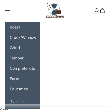
Skip to content
CocoaTown
Navigation menu
Search
Cart
Roast
Crack/Winnow
Grind
Temper
Complete Kits
Parts
Education
LOGIN
Cart