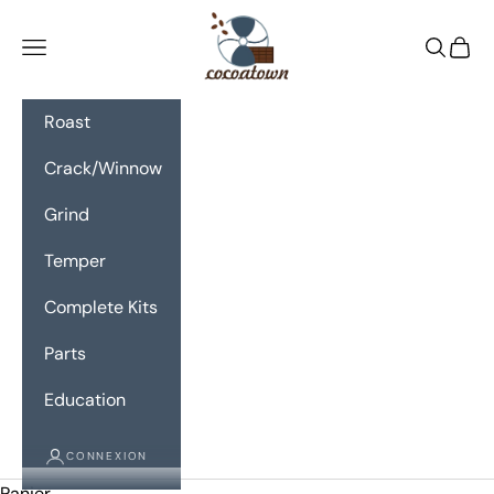
Passer au contenu
CocoaTown
Menu
Recherc
Panie
Roast
Crack/Winnow
Grind
Temper
Complete Kits
Parts
Education
CONNEXION
Panier