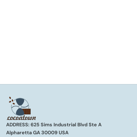
Christian Martinez
Consejos y trucos para templar climas tropicales
¿Vives en una región tropical? ¿Tiene dificultades para
atemperar el chocolate correctamente debido a
problemas de energía, falta de espacio con aire
acondicionado u otros impedimentos? ¿Quiere obt...
Leer más
ADDRESS: 625 Sims Industrial Blvd Ste A
Alpharetta GA 30009 USA