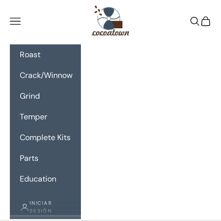
Ir al contenido
CocoaTown
Menú
Buscar
Cesta
Roast
Crack/Winnow
Grind
Temper
Complete Kits
Parts
Education
INICIAR
SESIÓN