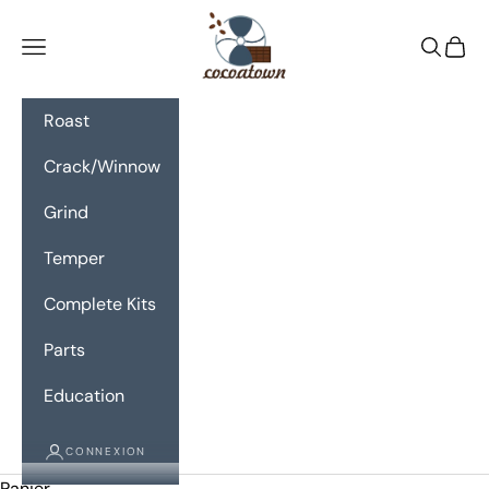
Passer au contenu
CocoaTown
Menu
Recherc
Panie
Roast
Crack/Winnow
Grind
Temper
Complete Kits
Parts
Education
CONNEXION
Panier