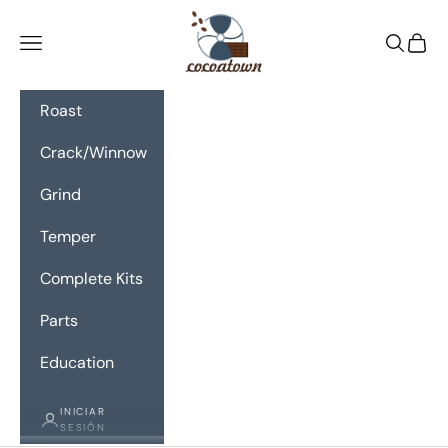
Ir al contenido
CocoaTown
Menú
Buscar
Cesta
Roast
Crack/Winnow
Grind
Temper
Complete Kits
Parts
Education
INICIAR
SESIÓN