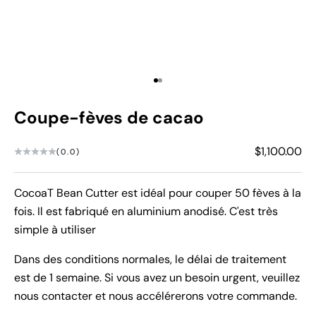
Aller à l'élément 1
Aller à l'élément 2
Coupe-fèves de cacao
Prix de vent
$1,100.00
(0.0)
CocoaT Bean Cutter est idéal pour couper 50 fèves à la
fois. Il est fabriqué en aluminium anodisé. C'est très
simple à utiliser
Dans des conditions normales, le délai de traitement
est de 1 semaine. Si vous avez un besoin urgent, veuillez
nous contacter et nous accélérerons votre commande.