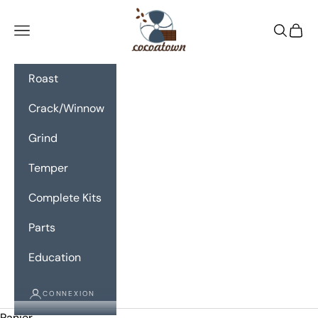
Passer au contenu
CocoaTown
Menu
Recherc
Panie
Roast
Crack/Winnow
Grind
Temper
Complete Kits
Parts
Education
CONNEXION
Panier