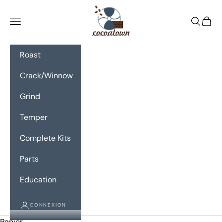
Passer au contenu
CocoaTown
Menu
Recherc
Panie
Roast
Crack/Winnow
Grind
Temper
Complete Kits
Parts
Education
CONNEXION
Panier