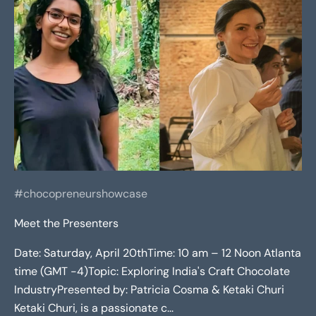
#chocopreneurshowcase
Meet the Presenters
Date: Saturday, April 20thTime: 10 am – 12 Noon Atlanta
time (GMT -4)Topic: Exploring India's Craft Chocolate
IndustryPresented by: Patricia Cosma & Ketaki Churi
Ketaki Churi, is a passionate c...