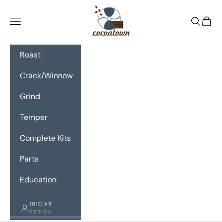
Ir al contenido
CocoaTown
Menú
Buscar
Cesta
Roast
Crack/Winnow
Grind
Temper
Complete Kits
Parts
Education
INICIAR
SESIÓN